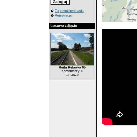
�
Zapomniałem hasła
�
Rejestracja
Losowe zdjęcie
Reda Rekowo 05
Komentarzy: 0
tomaszo