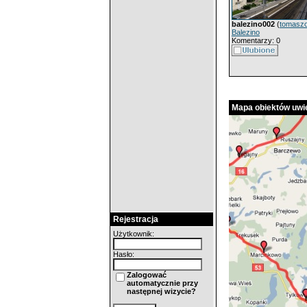
balezino002
(
tomasz
Balezino
Komentarzy: 0
Mapa obiektów uwie
Rejestracja
Użytkownik:
Hasło:
Zalogować
automatycznie przy
następnej wizycie?