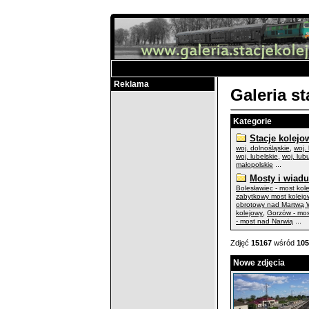
Reklama
Galeria s
Kategorie
Stacje kolejo
,
woj. dolnośląskie
woj.
,
woj. lubelskie
woj. lub
...
małopolskie
Mosty i wiadu
Bolesławiec - most kol
zabytkowy most kolejo
obrotowy nad Martwą W
,
kolejowy
Gorzów - mo
...
- most nad Narwią
Zdjęć
15167
wśród
105
Nowe zdjęcia