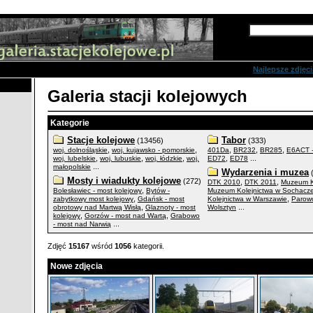
Zaawansowane s
Najlepsze zdjęci
Galeria stacji kolejowych
Kategorie
Stacje kolejowe
Tabor
(13456)
(333)
,
,
,
,
,
woj. dolnośląskie
woj. kujawsko - pomorskie
401Da
BR232
BR285
E6ACT 
,
,
,
,
...
woj. lubelskie
woj. lubuskie
woj. łódzkie
woj.
ED72
ED78
...
małopolskie
Wydarzenia i muzea
(
Mosty i wiadukty kolejowe
(272)
,
,
DTK 2010
DTK 2011
Muzeum K
,
Bolesławiec - most kolejowy
Bytów -
Muzeum Kolejnictwa w Sochacz
,
,
zabytkowy most kolejowy
Gdańsk - most
Kolejnictwa w Warszawie
Parow
,
...
obrotowy nad Martwą Wisłą
Glaznoty - most
Wolsztyn
,
,
kolejowy
Gorzów - most nad Wartą
Grabowo
...
- most nad Narwią
Zdjęć
15167
wśród
1056
kategorii.
Nowe zdjęcia