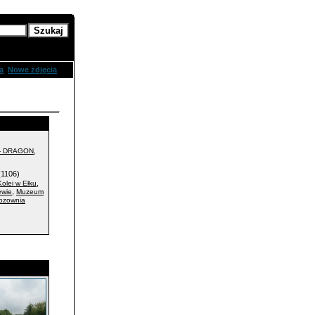
zukanie
a
Nowe zdjęcia
,
- DRAGON
1106)
,
olei w Ełku
,
ewie
Muzeum
ozownia