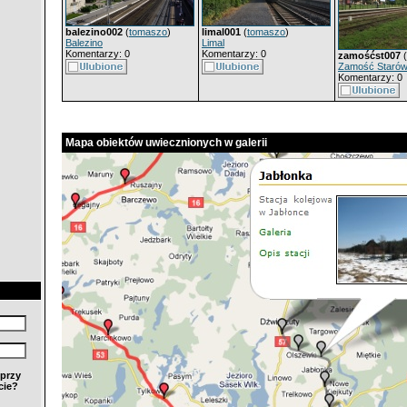
balezino002
(
tomaszo
)
limal001
(
tomaszo
)
Balezino
Limal
Komentarzy: 0
Komentarzy: 0
zamośćst007
(
Zamość Staró
Komentarzy: 0
Mapa obiektów uwiecznionych w galerii
przy
cie?