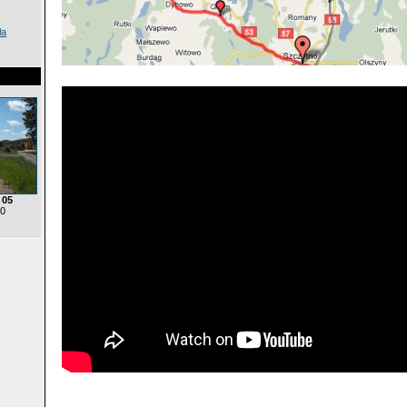
ła
 05
 0