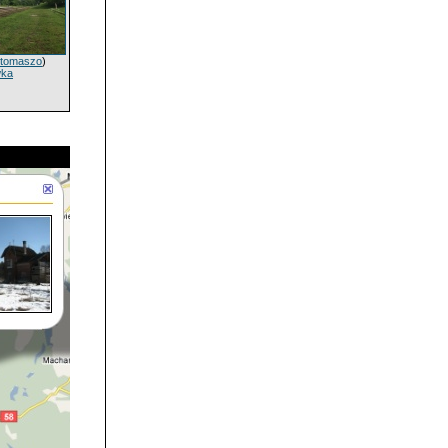
tomaszo
)
wka