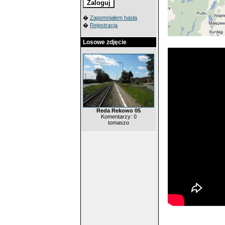
�
Zapomniałem hasła
�
Rejestracja
Losowe zdjęcie
Reda Rekowo 05
Komentarzy: 0
tomaszo