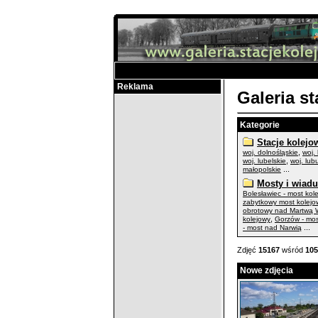
Reklama
Galeria s
Kategorie
Stacje kolejo
,
woj. dolnośląskie
woj.
,
woj. lubelskie
woj. lub
...
małopolskie
Mosty i wiadu
Bolesławiec - most kol
zabytkowy most kolejo
obrotowy nad Martwą W
,
kolejowy
Gorzów - mo
...
- most nad Narwią
Zdjęć
15167
wśród
105
Nowe zdjęcia