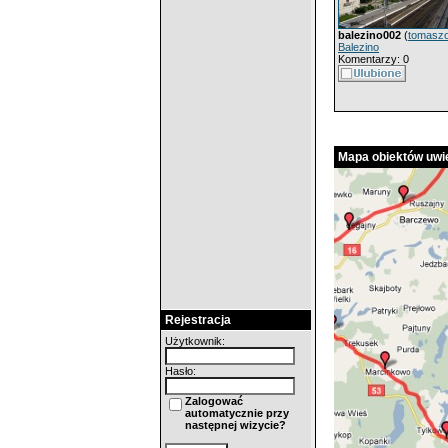
balezino002
(
tomasz
Balezino
Komentarzy: 0
Mapa obiektów uwie
Rejestracja
Użytkownik:
Hasło:
Zalogować
automatycznie przy
następnej wizycie?