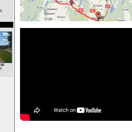
ła
 05
 0