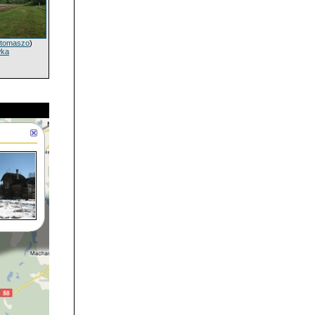
tomaszo
)
wka