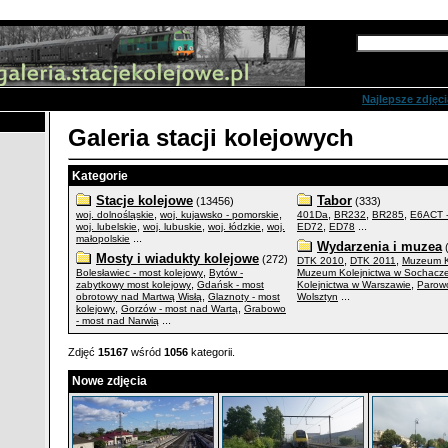
Zaawansowane s
Najlepsze zdjęci
Galeria stacji kolejowych
Kategorie
Stacje kolejowe
Tabor
(13456)
(333)
,
,
,
,
,
woj. dolnośląskie
woj. kujawsko - pomorskie
401Da
BR232
BR285
E6ACT 
,
,
,
,
...
woj. lubelskie
woj. lubuskie
woj. łódzkie
woj.
ED72
ED78
...
małopolskie
Wydarzenia i muzea
(
Mosty i wiadukty kolejowe
(272)
,
,
DTK 2010
DTK 2011
Muzeum K
,
Bolesławiec - most kolejowy
Bytów -
Muzeum Kolejnictwa w Sochacz
,
,
zabytkowy most kolejowy
Gdańsk - most
Kolejnictwa w Warszawie
Parow
,
...
obrotowy nad Martwą Wisłą
Glaznoty - most
Wolsztyn
,
,
kolejowy
Gorzów - most nad Wartą
Grabowo
...
- most nad Narwią
Zdjęć
15167
wśród
1056
kategorii.
Nowe zdjęcia