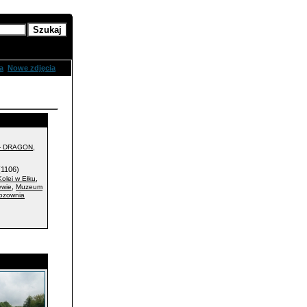
zukanie
a
Nowe zdjęcia
,
- DRAGON
1106)
,
olei w Ełku
,
ewie
Muzeum
ozownia