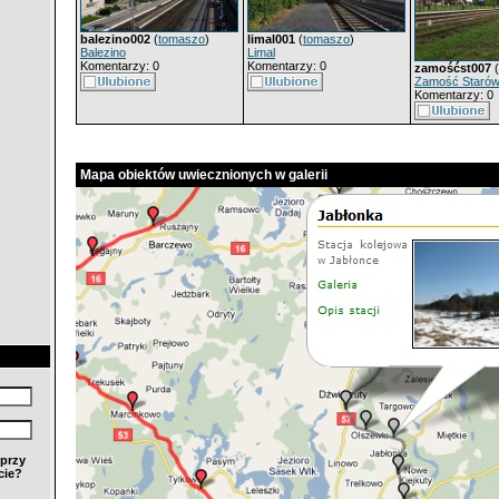
balezino002
(
tomaszo
)
limal001
(
tomaszo
)
Balezino
Limal
Komentarzy: 0
Komentarzy: 0
zamośćst007
(
Zamość Staró
Komentarzy: 0
Mapa obiektów uwiecznionych w galerii
przy
cie?