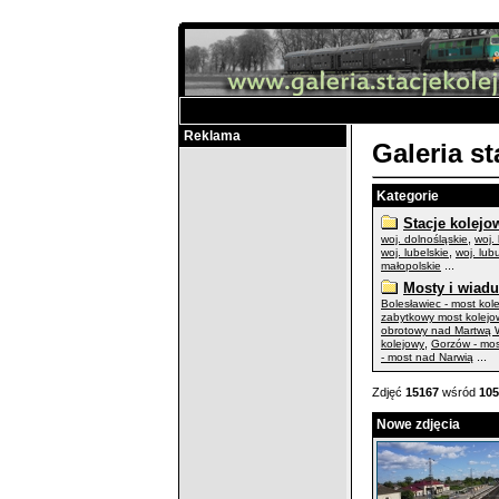
Reklama
Galeria s
Kategorie
Stacje kolejo
,
woj. dolnośląskie
woj.
,
woj. lubelskie
woj. lub
...
małopolskie
Mosty i wiadu
Bolesławiec - most kol
zabytkowy most kolejo
obrotowy nad Martwą W
,
kolejowy
Gorzów - mo
...
- most nad Narwią
Zdjęć
15167
wśród
105
Nowe zdjęcia