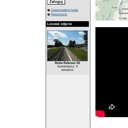
�
Zapomniałem hasła
�
Rejestracja
Losowe zdjęcie
Reda Rekowo 05
Komentarzy: 0
tomaszo