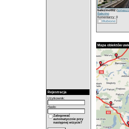
balezino002
(
tomasz
Balezino
Komentarzy: 0
Mapa obiektów uwie
Rejestracja
Użytkownik:
Hasło:
Zalogować
automatycznie przy
następnej wizycie?