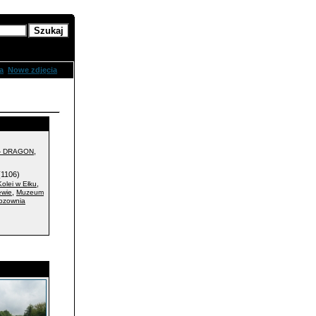
zukanie
a
Nowe zdjęcia
,
- DRAGON
1106)
,
olei w Ełku
,
ewie
Muzeum
ozownia