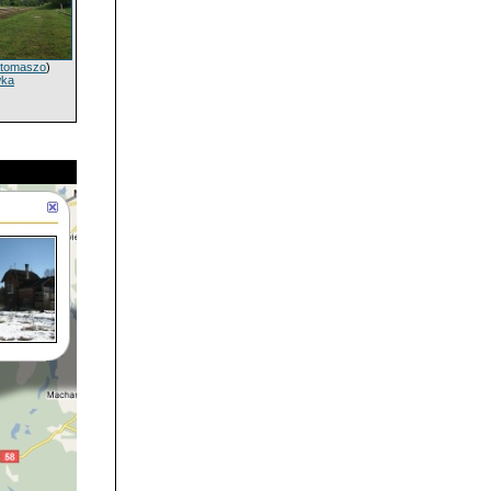
tomaszo
)
wka