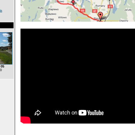
ła
 05
 0