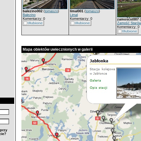
balezino002
(
tomaszo
)
limal001
(
tomaszo
)
Balezino
Limal
Komentarzy: 0
Komentarzy: 0
zamośćst007
(
Zamość Staró
Komentarzy: 0
Mapa obiektów uwiecznionych w galerii
przy
cie?