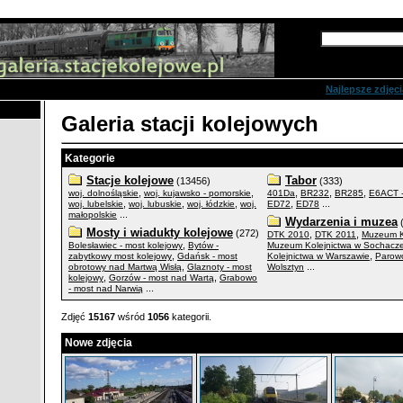
Zaawansowane s
Najlepsze zdjęci
Galeria stacji kolejowych
Kategorie
Stacje kolejowe
Tabor
(13456)
(333)
,
,
,
,
,
woj. dolnośląskie
woj. kujawsko - pomorskie
401Da
BR232
BR285
E6ACT 
,
,
,
,
...
woj. lubelskie
woj. lubuskie
woj. łódzkie
woj.
ED72
ED78
...
małopolskie
Wydarzenia i muzea
(
Mosty i wiadukty kolejowe
(272)
,
,
DTK 2010
DTK 2011
Muzeum K
,
Bolesławiec - most kolejowy
Bytów -
Muzeum Kolejnictwa w Sochacz
,
,
zabytkowy most kolejowy
Gdańsk - most
Kolejnictwa w Warszawie
Parow
,
...
obrotowy nad Martwą Wisłą
Glaznoty - most
Wolsztyn
,
,
kolejowy
Gorzów - most nad Wartą
Grabowo
...
- most nad Narwią
Zdjęć
15167
wśród
1056
kategorii.
Nowe zdjęcia