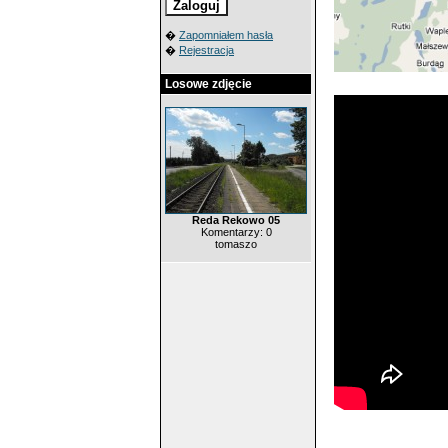
�
Zapomniałem hasła
�
Rejestracja
Losowe zdjęcie
Reda Rekowo 05
Komentarzy: 0
tomaszo