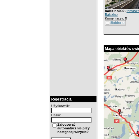
balezino002
(
tomasz
Balezino
Komentarzy: 0
Mapa obiektów uwie
Rejestracja
Użytkownik:
Hasło:
Zalogować
automatycznie przy
następnej wizycie?