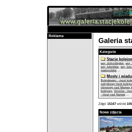
Reklama
Galeria s
Kategorie
Stacje kolejo
,
woj. dolnośląskie
woj.
,
woj. lubelskie
woj. lub
...
małopolskie
Mosty i wiadu
Bolesławiec - most kol
zabytkowy most kolejo
obrotowy nad Martwą W
,
kolejowy
Gorzów - mo
...
- most nad Narwią
Zdjęć
15167
wśród
105
Nowe zdjęcia