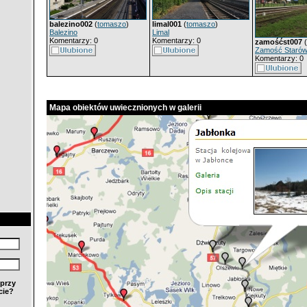
balezino002
(
tomaszo
)
limal001
(
tomaszo
)
Balezino
Limal
Komentarzy: 0
Komentarzy: 0
zamośćst007
(
Zamość Staró
Komentarzy: 0
Mapa obiektów uwiecznionych w galerii
przy
cie?