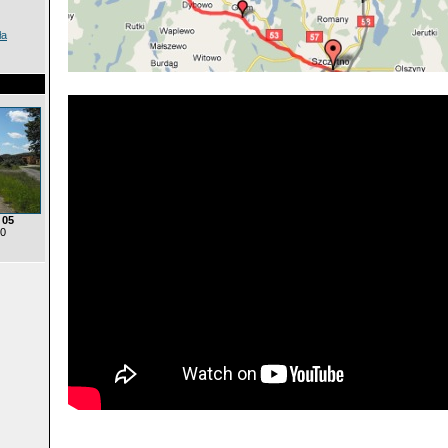
ła
 05
 0