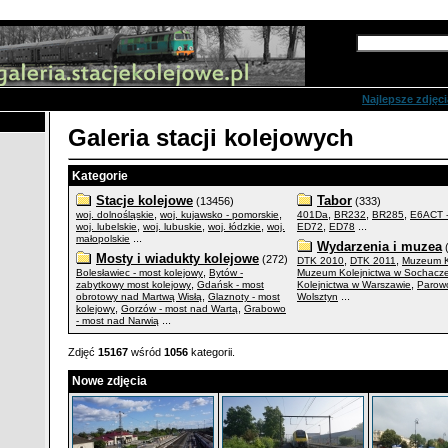
Zaawansowane s
Najlepsze zdjęci
Galeria stacji kolejowych
Kategorie
Stacje kolejowe
Tabor
(13456)
(333)
,
,
,
,
,
woj. dolnośląskie
woj. kujawsko - pomorskie
401Da
BR232
BR285
E6ACT 
,
,
,
,
...
woj. lubelskie
woj. lubuskie
woj. łódzkie
woj.
ED72
ED78
...
małopolskie
Wydarzenia i muzea
(
Mosty i wiadukty kolejowe
(272)
,
,
DTK 2010
DTK 2011
Muzeum K
,
Bolesławiec - most kolejowy
Bytów -
Muzeum Kolejnictwa w Sochacz
,
,
zabytkowy most kolejowy
Gdańsk - most
Kolejnictwa w Warszawie
Parow
,
...
obrotowy nad Martwą Wisłą
Glaznoty - most
Wolsztyn
,
,
kolejowy
Gorzów - most nad Wartą
Grabowo
...
- most nad Narwią
Zdjęć
15167
wśród
1056
kategorii.
Nowe zdjęcia