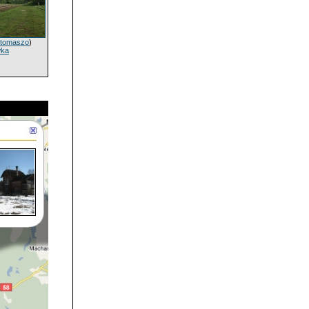
tomaszo
)
wka