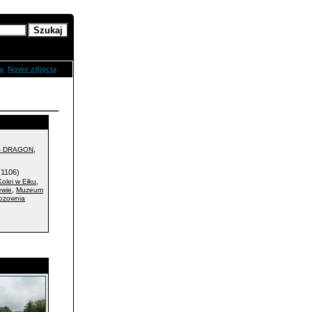
zukanie
a
Nowe zdjęcia
,
- DRAGON
1106)
,
olei w Ełku
,
ewie
Muzeum
ozownia