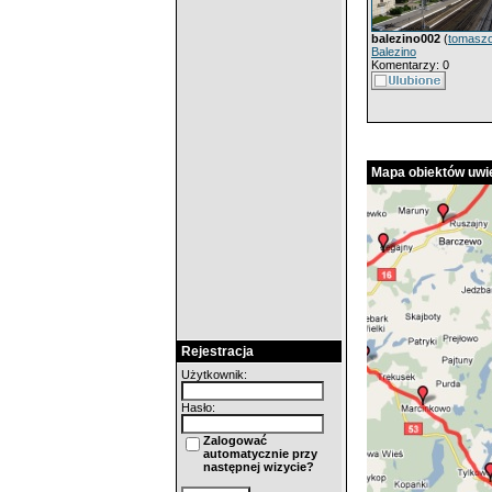
balezino002
(
tomasz
Balezino
Komentarzy: 0
Mapa obiektów uwie
Rejestracja
Użytkownik:
Hasło:
Zalogować
automatycznie przy
następnej wizycie?