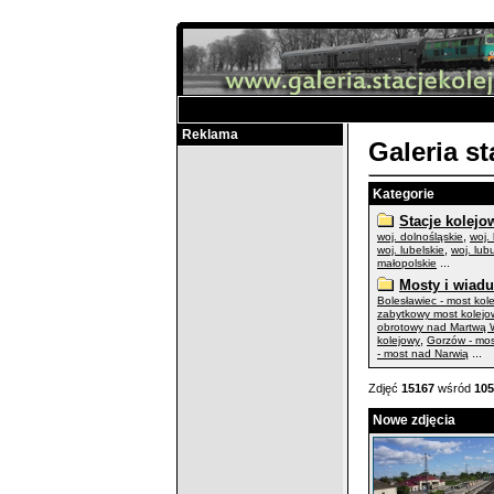
Reklama
Galeria s
Kategorie
Stacje kolejo
,
woj. dolnośląskie
woj.
,
woj. lubelskie
woj. lub
...
małopolskie
Mosty i wiadu
Bolesławiec - most kol
zabytkowy most kolejo
obrotowy nad Martwą W
,
kolejowy
Gorzów - mo
...
- most nad Narwią
Zdjęć
15167
wśród
105
Nowe zdjęcia