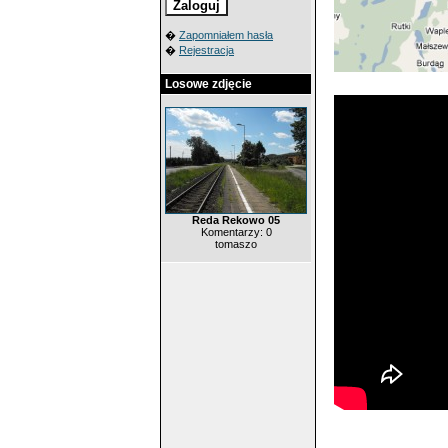
�
Zapomniałem hasła
�
Rejestracja
Losowe zdjęcie
Reda Rekowo 05
Komentarzy: 0
tomaszo