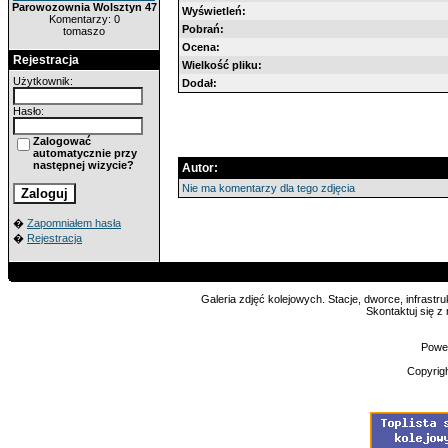
Parowozownia Wolsztyn 47
Wyświetleń:
Komentarzy: 0
Pobrań:
tomaszo
Ocena:
Rejestracja
Wielkość pliku:
Użytkownik:
Dodał:
Hasło:
Zalogować
automatycznie przy
następnej wizycie?
Autor:
Nie ma komentarzy dla tego zdjęcia
�
Zapomniałem hasła
�
Rejestracja
Galeria zdjęć kolejowych. Stacje, dworce, infrastru
Skontaktuj się z
Powe
Copyrig