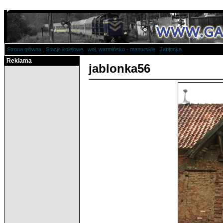
Strona główna
/
Stacje kolejowe
/
woj. warmińsko - mazurskie
/
Jabłonka
/ jablonka56
Reklama
jablonka56