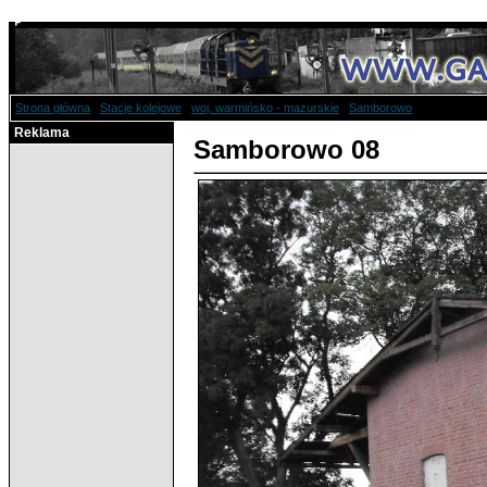
Strona główna
/
Stacje kolejowe
/
woj. warmińsko - mazurskie
/
Samborowo
/ Samborowo
Reklama
Samborowo 08