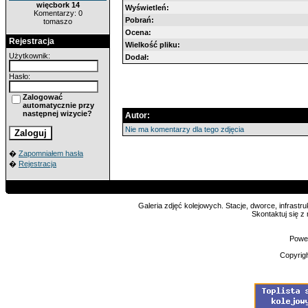
więcbork 14
Wyświetleń:
Komentarzy: 0
Pobrań:
tomaszo
Ocena:
Rejestracja
Wielkość pliku:
Użytkownik:
Dodał:
Hasło:
Zalogować
automatycznie przy
następnej wizycie?
Autor:
Nie ma komentarzy dla tego zdjęcia
�
Zapomniałem hasła
�
Rejestracja
Galeria zdjęć kolejowych. Stacje, dworce, infrastru
Skontaktuj się z
Powe
Copyrig