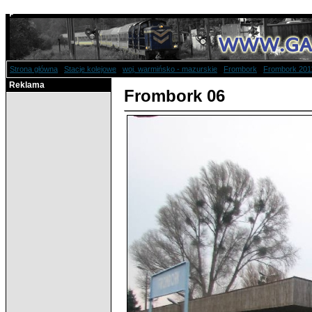
Strona główna
/
Stacje kolejowe
/
woj. warmińsko - mazurskie
/
Frombork
/
Frombork 201
Reklama
Frombork 06