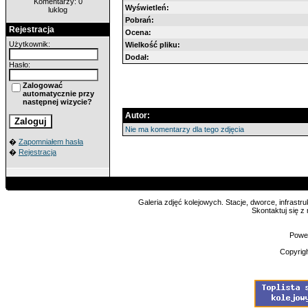
Komentarzy: 0
Wyświetleń:
luklog
Pobrań:
Rejestracja
Ocena:
Użytkownik:
Wielkość pliku:
Dodał:
Hasło:
Zalogować
automatycznie przy
następnej wizycie?
Autor:
Nie ma komentarzy dla tego zdjęcia
�
Zapomniałem hasła
�
Rejestracja
Galeria zdjęć kolejowych. Stacje, dworce, infrastru
Skontaktuj się z
Powe
Copyrig