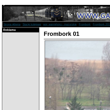
Strona główna
/
Stacje kolejowe
/
woj. warmińsko - mazurskie
/
Frombork
/
Frombork 201
Reklama
Frombork 01