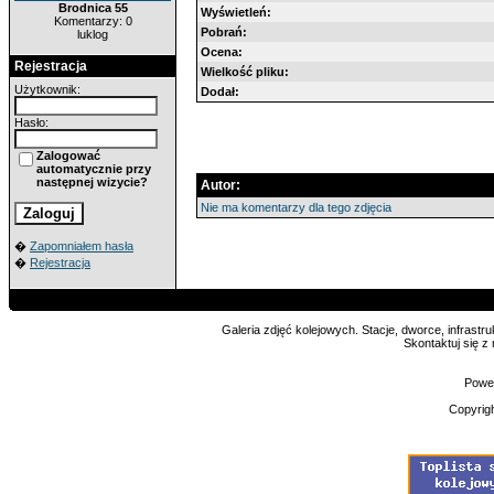
Brodnica 55
Wyświetleń:
Komentarzy: 0
Pobrań:
luklog
Ocena:
Rejestracja
Wielkość pliku:
Użytkownik:
Dodał:
Hasło:
Zalogować
automatycznie przy
następnej wizycie?
Autor:
Nie ma komentarzy dla tego zdjęcia
�
Zapomniałem hasła
�
Rejestracja
Galeria zdjęć kolejowych. Stacje, dworce, infrastru
Skontaktuj się z
Powe
Copyrig