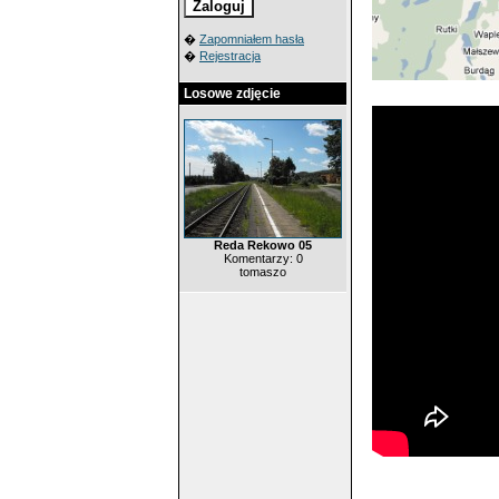
�
Zapomniałem hasła
�
Rejestracja
Losowe zdjęcie
Reda Rekowo 05
Komentarzy: 0
tomaszo