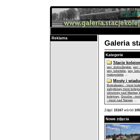
Reklama
Galeria s
Kategorie
Stacje kolejo
,
woj. dolnośląskie
woj.
,
woj. lubelskie
woj. lub
...
małopolskie
Mosty i wiadu
Bolesławiec - most kol
zabytkowy most kolejo
obrotowy nad Martwą W
,
kolejowy
Gorzów - mo
...
- most nad Narwią
Zdjęć
15167
wśród
105
Nowe zdjęcia