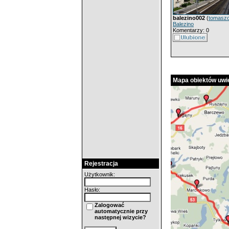
balezino002
(
tomasz
Balezino
Komentarzy: 0
Mapa obiektów uwie
Rejestracja
Użytkownik:
Hasło:
Zalogować
automatycznie przy
następnej wizycie?